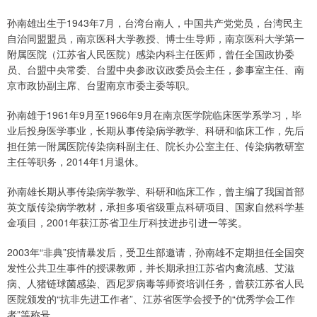
孙南雄出生于1943年7月，台湾台南人，中国共产党党员，台湾民主
自治同盟盟员，南京医科大学教授、博士生导师，南京医科大学第一
附属医院（江苏省人民医院）感染内科主任医师，曾任全国政协委
员、台盟中央常委、台盟中央参政议政委员会主任，参事室主任、南
京市政协副主席、台盟南京市委主委等职。
孙南雄于1961年9月至1966年9月在南京医学院临床医学系学习，毕
业后投身医学事业，长期从事传染病学教学、科研和临床工作，先后
担任第一附属医院传染病科副主任、院长办公室主任、传染病教研室
主任等职务，2014年1月退休。
孙南雄长期从事传染病学教学、科研和临床工作，曾主编了我国首部
英文版传染病学教材，承担多项省级重点科研项目、国家自然科学基
金项目，2001年获江苏省卫生厅科技进步引进一等奖。
2003年“非典”疫情暴发后，受卫生部邀请，孙南雄不定期担任全国突
发性公共卫生事件的授课教师，并长期承担江苏省内禽流感、艾滋
病、人猪链球菌感染、西尼罗病毒等师资培训任务，曾获江苏省人民
医院颁发的“抗非先进工作者”、江苏省医学会授予的“优秀学会工作
者”等称号。