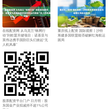
在线配资网 从乌克兰“蛛网行
重庆线上配资 国际观察丨沙特
动”到欧盟关键项目：诺基亚与
筹建多国联盟能否破解红海航运
英伟达携手国防巨头们掀起“无
困局
人机风暴”
股票配资平台门户 日月明：股
东国金产业拟减持不超1%公司