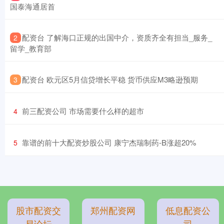
国泰海通居首
​配资台 了解海口正规的出国中介，资质齐全有担当_服务_
2
留学_教育部
​配资台 欧元区5月信贷增长平稳 货币供应M3略逊预期
3
​前三配资公司 市场需要什么样的超市
4
​靠谱的前十大配资炒股公司 康宁杰瑞制药-B涨超20%
5
股市配资交
郑州配资网
低息配资公
易论坛
司