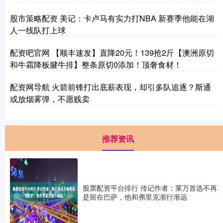
股市策略配资 美记：卡卢马有实力打NBA 新赛季他能在湖
人一线队打上球
配资吧官网 【顺丰速发】直降20元！139抢2斤【澳洲原切
和牛霜降板腱牛排】整条原切0添加！顶奢食材！
配资网导航 火箭前锋打出底薪表现，却引多队追逐？斯通
或放烟雾弹，不愿贱卖
推荐资讯
股票配资平台排行 传记作者：莱万首选不再
是留在巴萨，他和弗里克渐行渐远