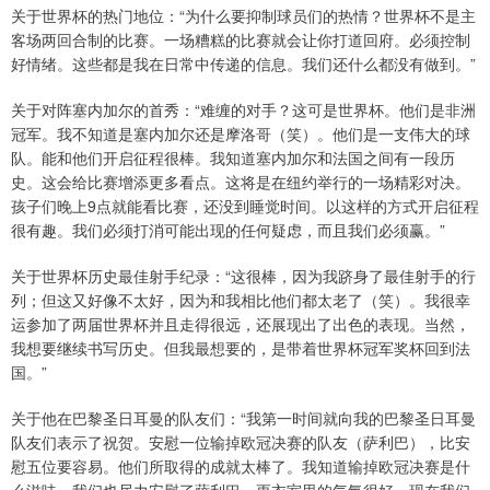
关于世界杯的热门地位：“为什么要抑制球员们的热情？世界杯不是主
客场两回合制的比赛。一场糟糕的比赛就会让你打道回府。必须控制
好情绪。这些都是我在日常中传递的信息。我们还什么都没有做到。”
关于对阵塞内加尔的首秀：“难缠的对手？这可是世界杯。他们是非洲
冠军。我不知道是塞内加尔还是摩洛哥（笑）。他们是一支伟大的球
队。能和他们开启征程很棒。我知道塞内加尔和法国之间有一段历
史。这会给比赛增添更多看点。这将是在纽约举行的一场精彩对决。
孩子们晚上9点就能看比赛，还没到睡觉时间。以这样的方式开启征程
很有趣。我们必须打消可能出现的任何疑虑，而且我们必须赢。”
关于世界杯历史最佳射手纪录：“这很棒，因为我跻身了最佳射手的行
列；但这又好像不太好，因为和我相比他们都太老了（笑）。我很幸
运参加了两届世界杯并且走得很远，还展现出了出色的表现。当然，
我想要继续书写历史。但我最想要的，是带着世界杯冠军奖杯回到法
国。”
关于他在巴黎圣日耳曼的队友们：“我第一时间就向我的巴黎圣日耳曼
队友们表示了祝贺。安慰一位输掉欧冠决赛的队友（萨利巴），比安
慰五位要容易。他们所取得的成就太棒了。我知道输掉欧冠决赛是什