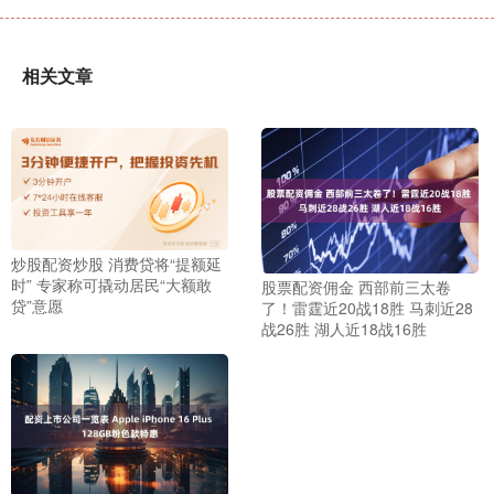
相关文章
炒股配资炒股 消费贷将“提额延
时” 专家称可撬动居民“大额敢
股票配资佣金 西部前三太卷
贷”意愿
了！雷霆近20战18胜 马刺近28
战26胜 湖人近18战16胜